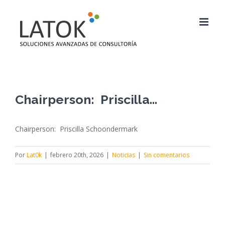
Saltar
al
contenido
Chairperson: Priscilla…
Chairperson: Priscilla Schoondermark
Por
Lat0k
|
febrero 20th, 2026
|
Noticias
|
Sin comentarios