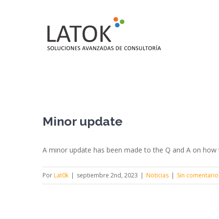
Saltar
al
contenido
Minor update
A minor update has been made to the Q and A on how t
Por
Lat0k
|
septiembre 2nd, 2023
|
Noticias
|
Sin comentario