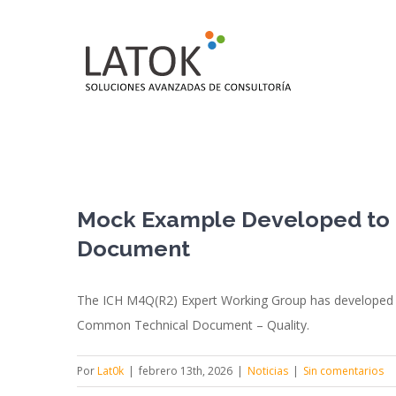
Saltar
al
contenido
Mock Example Developed to I
Document
The ICH M4Q(R2) Expert Working Group has developed a m
Common Technical Document – Quality.
Por
Lat0k
|
febrero 13th, 2026
|
Noticias
|
Sin comentarios