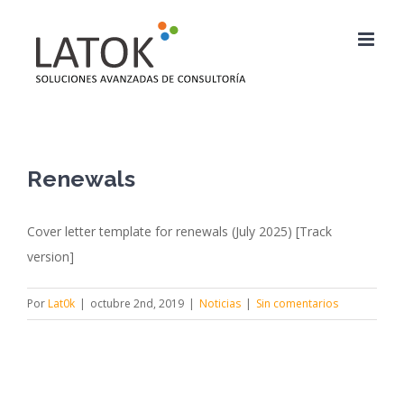
Saltar
al
contenido
Renewals
Cover letter template for renewals (July 2025) [Track
version]
Por
Lat0k
|
octubre 2nd, 2019
|
Noticias
|
Sin comentarios