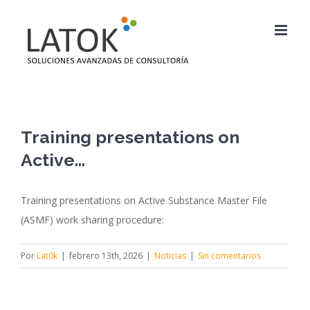
Saltar
al
contenido
Training presentations on
Active…
Training presentations on Active Substance Master File
(ASMF) work sharing procedure:
Por
Lat0k
|
febrero 13th, 2026
|
Noticias
|
Sin comentarios